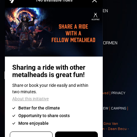
REFUND
ETEN EN DRINKEN
MOBILITEIT
LONE WOLVES
PLATTEGROND
DEATH RIDE
WAARDEN EN NORMEN
CHARACTERS
HISTORIEK
PODIA
© 2008-
2026
- Apache Productions VZW – All rights reserved |
PRIVACY
POLICY
|
ALGEMENE VOORWAARDEN
Contact:
GENERAL
|
PARTNERSHIPS
|
PRESS
|
TICKETS
|
CREW
|
CAMPING
|
FOOD
|
NEIGHBOURS
Photos: Ann Kermans - Hans Van Hoof - Eliaz Bruggeman - Gino Van
Lancker - Tim Tronckoe - Elsie Roymans - Stijn Verbruggen - Daan Becu -
Claus Christa - Devid Camerlynck