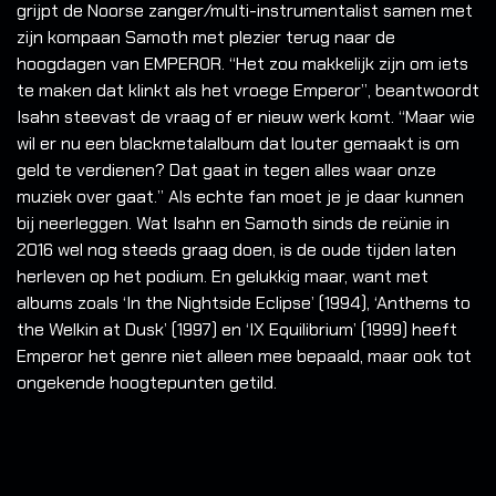
grijpt de Noorse zanger/multi-instrumentalist samen met
zijn kompaan Samoth met plezier terug naar de
hoogdagen van EMPEROR. “Het zou makkelijk zijn om iets
te maken dat klinkt als het vroege Emperor”, beantwoordt
Isahn steevast de vraag of er nieuw werk komt. “Maar wie
wil er nu een blackmetalalbum dat louter gemaakt is om
geld te verdienen? Dat gaat in tegen alles waar onze
muziek over gaat.” Als echte fan moet je je daar kunnen
bij neerleggen. Wat Isahn en Samoth sinds de reünie in
2016 wel nog steeds graag doen, is de oude tijden laten
herleven op het podium. En gelukkig maar, want met
albums zoals ‘In the Nightside Eclipse’ (1994), ‘Anthems to
the Welkin at Dusk’ (1997) en ‘IX Equilibrium’ (1999) heeft
Emperor het genre niet alleen mee bepaald, maar ook tot
ongekende hoogtepunten getild.