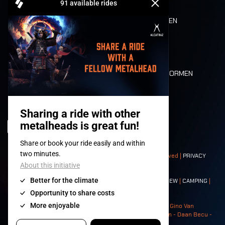
REFUND
ETEN EN DRINKEN
MOBILITEIT
LONE WOLVES
PLATTEGROND
DEATH RIDE
WAARDEN EN NORMEN
CHARACTERS
HISTORIEK
PODIA
© 2008-
2026
- Apache Productions VZW – All rights reserved |
PRIVACY
POLICY
|
ALGEMENE VOORWAARDEN
Contact:
GENERAL
|
PARTNERSHIPS
|
PRESS
|
TICKETS
|
CREW
|
CAMPING
|
FOOD
|
NEIGHBOURS
Photos: Ann Kermans - Hans Van Hoof - Eliaz Bruggeman - Gino Van
Lancker - Tim Tronckoe - Elsie Roymans - Stijn Verbruggen - Daan Becu -
Claus Christa - Devid Camerlynck