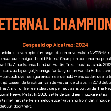
Eternal Champio
Gespeeld op Alcatraz: 2024
 unieke mix van epic-fantasymetal en onvervalste NWOBHM-rif
e naar punk neigen, heeft Eternal Champion een enorme popula
uwd.
De Amerikaanse band uit Austin, Texas bestaat sinds 201
 inspiratie bij de gelijknamige fantasyroman van de Britse schr
 Moorcock over een gereïncarneerde held wiens daden deel ui
trijd tussen de krachten van de wet en de chaos. In 2016 deb
The Armor of Ire’, een plaat die perfect aansloot bij de The N
tional Heavy Metal. In 2020 zette de band een muzikale stap
ts met het sterke en melodieuze ‘Ravening Iron’, dat inhoudelij
 debuut doortrekt.