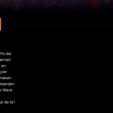
n
fs die
riteit
2 en
ijver
tmaken
uteerden
ew Wave
k de lijn