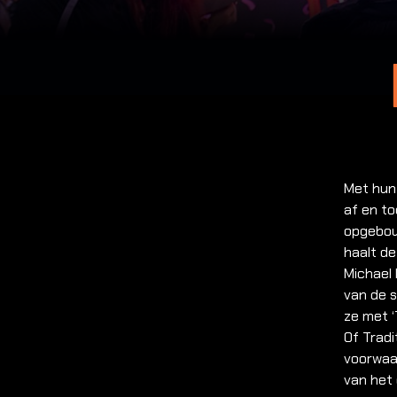
Met hun
af en to
opgebo
haalt de
Michael
van de s
ze met ‘
Of Tradi
voorwaar
van het