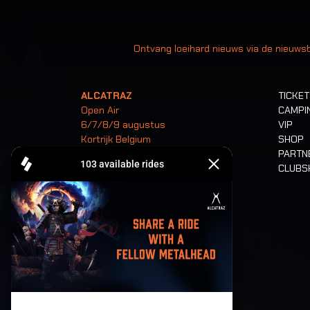
Uw
Ontvang loeihard nieuws via de nieuwsb
ALCATRAZ
TICKE
Open Air
CAMPI
6/7/8/9 augustus
VIP
Kortrijk Belgium
SHOP
PARTN
CLUB
Tickets