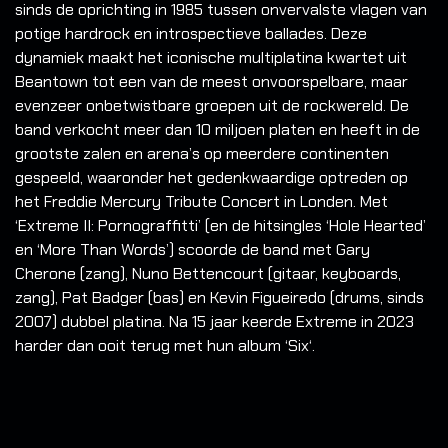
sinds de oprichting in 1985 tussen onvervalste vlagen van
potige hardrock en introspectieve ballades. Deze
dynamiek maakt het iconische multiplatina kwartet uit
Beantown tot een van de meest onvoorspelbare, maar
evenzeer onbetwistbare groepen uit de rockwereld. De
band verkocht meer dan 10 miljoen platen en heeft in de
grootste zalen en arena’s op meerdere continenten
gespeeld, waaronder het gedenkwaardige optreden op
het Freddie Mercury Tribute Concert in Londen. Met
‘Extreme II: Pornograffitti’ (en de hitsingles ‘Hole Hearted’
en ‘More Than Words’) scoorde de band met Gary
Cherone (zang), Nuno Bettencourt (gitaar, keyboards,
zang), Pat Badger (bas) en Kevin Figueiredo (drums, sinds
2007) dubbel platina. Na 15 jaar keerde Extreme in 2023
harder dan ooit terug met hun album ‘Six‘.