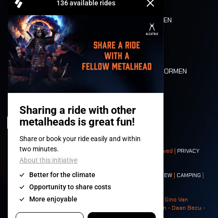
REFUND
ETEN EN DRINKEN
MOBILITEIT
LONE WOLVES
PLATTEGROND
DEATH RIDE
WAARDEN EN NORMEN
CHARACTERS
HISTORIEK
PODIA
© 2008-
2026
- Apache Productions VZW – All rights reserved |
PRIVACY
POLICY
|
ALGEMENE VOORWAARDEN
Contact:
GENERAL
|
PARTNERSHIPS
|
PRESS
|
TICKETS
|
CREW
|
CAMPING
|
FOOD
|
NEIGHBOURS
Photos: Ann Kermans - Hans Van Hoof - Eliaz Bruggeman - Gino Van
Lancker - Tim Tronckoe - Elsie Roymans - Stijn Verbruggen - Daan Becu -
Claus Christa - Devid Camerlynck