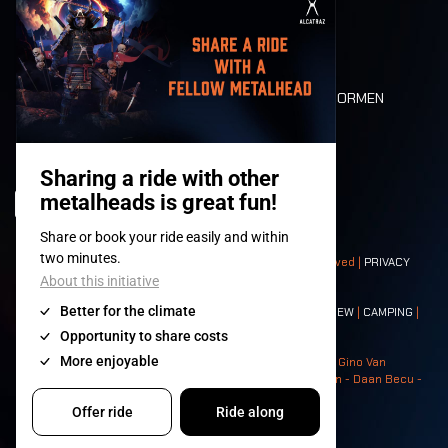
MOBILITEIT
LONE WOLVES
PLATTEGROND
DEATH RIDE
WAARDEN EN NORMEN
CHARACTERS
HISTORIEK
PODIA
© 2008-
2026
- Apache Productions VZW – All rights reserved |
PRIVACY
POLICY
|
ALGEMENE VOORWAARDEN
Contact:
GENERAL
|
PARTNERSHIPS
|
PRESS
|
TICKETS
|
CREW
|
CAMPING
|
FOOD
|
NEIGHBOURS
Photos: Ann Kermans - Hans Van Hoof - Eliaz Bruggeman - Gino Van
Lancker - Tim Tronckoe - Elsie Roymans - Stijn Verbruggen - Daan Becu -
Claus Christa - Devid Camerlynck