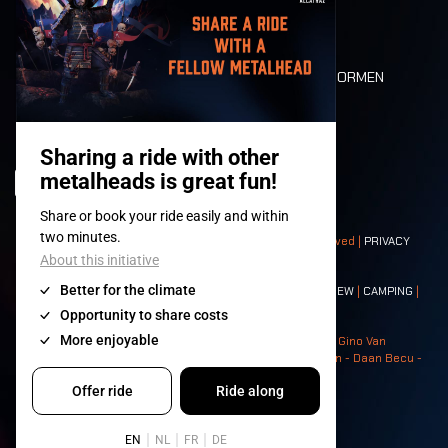
LONE WOLVES
PLATTEGROND
DEATH RIDE
WAARDEN EN NORMEN
CHARACTERS
HISTORIEK
PODIA
© 2008-
2026
- Apache Productions VZW – All rights reserved |
PRIVACY
POLICY
|
ALGEMENE VOORWAARDEN
Contact:
GENERAL
|
PARTNERSHIPS
|
PRESS
|
TICKETS
|
CREW
|
CAMPING
|
FOOD
|
NEIGHBOURS
Photos: Ann Kermans - Hans Van Hoof - Eliaz Bruggeman - Gino Van
Lancker - Tim Tronckoe - Elsie Roymans - Stijn Verbruggen - Daan Becu -
Claus Christa - Devid Camerlynck