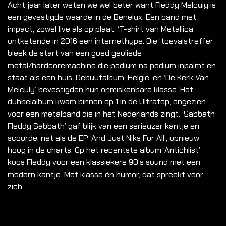
Acht jaar later weten we wel beter want Fleddy Melculy is
een gevestigde waarde in de Benelux. Een band met
impact, zowel live als op plaat. ‘T-shirt van Metallica’
ontketende in 2016 een internethype. Die ‘toevalstreffer’
bleek de start van een goed geoliede
metal/hardcoremachine die podium na podium inpalmt en
staat als een huis. Debuutalbum ‘Helgië’ en ‘De Kerk Van
Melculy’ bevestigden hun onmiskenbare klasse. Het
dubbelalbum kwam binnen op 1 in de Ultratop, ongezien
voor een metalband die in het Nederlands zingt. ‘Sabbath
Fleddy Sabbath’ gaf blijk van een serieuzer kantje en
scoorde, net als de EP ‘And Just Niks For All’, opnieuw
hoog in de charts. Op het recentste album ‘Antichlist’
koos Fleddy voor een klassiekere 90’s sound met een
modern kantje. Met klasse én humor, dat spreekt voor
zich.