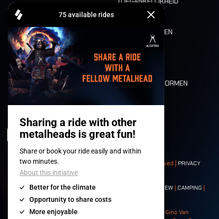
TOEGANKELIJKHEID
CASHLESS
REFUND
ETEN EN DRINKEN
MOBILITEIT
LONE WOLVES
PLATTEGROND
DEATH RIDE
WAARDEN EN NORMEN
CHARACTERS
HISTORIEK
PODIA
© 2008-
2026
- Apache Productions VZW – All rights reserved |
PRIVACY
POLICY
|
ALGEMENE VOORWAARDEN
Contact:
GENERAL
|
PARTNERSHIPS
|
PRESS
|
TICKETS
|
CREW
|
CAMPING
|
FOOD
|
NEIGHBOURS
Photos: Ann Kermans - Hans Van Hoof - Eliaz Bruggeman - Gino Van