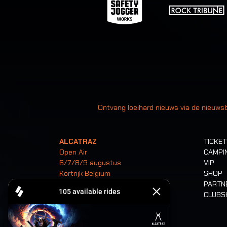
Uw
Ontvang loeihard nieuws via de nieuwsb
ALCATRAZ
TICKE
Open Air
CAMPI
6/7/8/9 augustus
VIP
Kortrijk Belgium
SHOP
PARTN
CLUB
Tickets