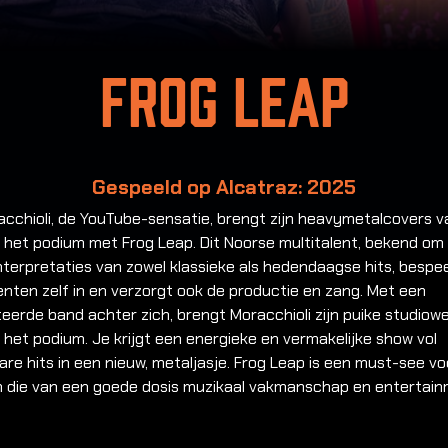
Frog Leap
Gespeeld op Alcatraz: 2025
acchioli, de YouTube-sensatie, brengt zijn heavymetalcovers 
r het podium met Frog Leap. Dit Noorse multitalent, bekend om 
nterpretaties van zowel klassieke als hedendaagse hits, bespeel
nten zelf in en verzorgt ook de productie en zang. Met een
eerde band achter zich, brengt Moracchioli zijn puike studiowe
 het podium. Je krijgt een energieke en vermakelijke show vol
re hits in een nieuw, metaljasje. Frog Leap is een must-see vo
n die van een goede dosis muzikaal vakmanschap en entertai