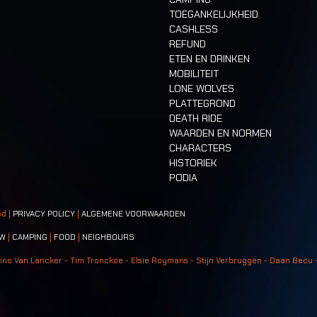
TOEGANKELIJKHEID
CASHLESS
REFUND
ETEN EN DRINKEN
MOBILITEIT
LONE WOLVES
PLATTEGROND
DEATH RIDE
WAARDEN EN NORMEN
CHARACTERS
HISTORIEK
PODIA
ed |
PRIVACY POLICY
|
ALGEMENE VOORWAARDEN
W
|
CAMPING
|
FOOD
|
NEIGHBOURS
ino Van Lancker - Tim Tronckoe - Elsie Roymans - Stijn Verbruggen - Daan Becu 