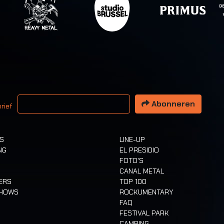
 email adres
Abonneren
rief
TS
LINE-UP
NG
EL PRESIDIO
FOTO'S
CANAL METAL
ERS
TOP 100
SHOWS
ROCKUMENTARY
FAQ
FESTIVAL PARK
CAMPING