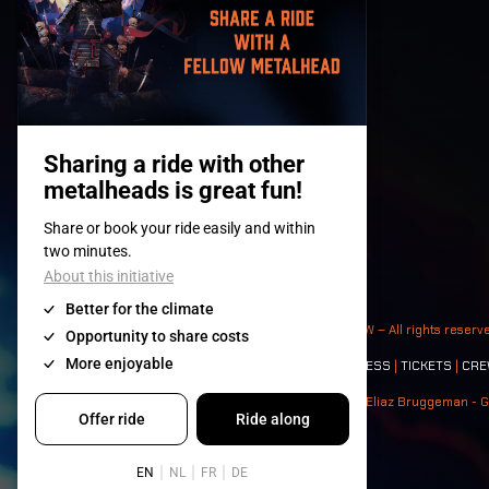
© 2008-
2026
- Apache Productions VZW – All rights reserv
Contact:
GENERAL
|
PARTNERSHIPS
|
PRESS
|
TICKETS
|
CRE
Photos: Ann Kermans - Hans Van Hoof - Eliaz Bruggeman - G