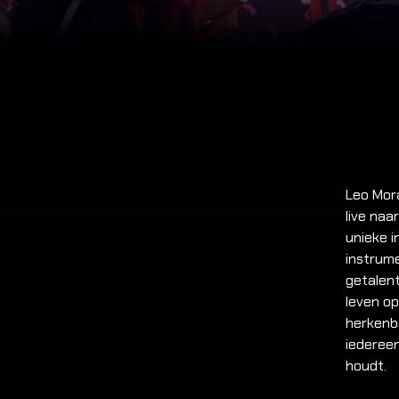
Leo Mor
live naa
unieke i
instrume
getalent
leven op
herkenba
iederee
houdt.