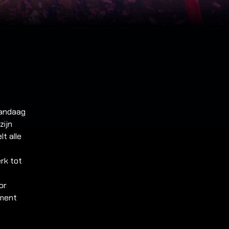
vandaag
zijn
t alle
rk tot
or
nment