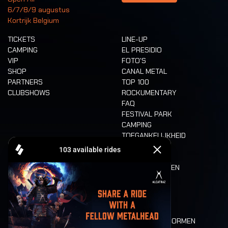
6/7/8/9 augustus
Kortrijk Belgium
TICKETS
LINE-UP
CAMPING
EL PRESIDIO
VIP
FOTO'S
SHOP
CANAL METAL
PARTNERS
TOP 100
CLUBSHOWS
ROCKUMENTARY
FAQ
FESTIVAL PARK
CAMPING
TOEGANKELIJKHEID
CASHLESS
REFUND
ETEN EN DRINKEN
MOBILITEIT
LONE WOLVES
PLATTEGROND
DEATH RIDE
WAARDEN EN NORMEN