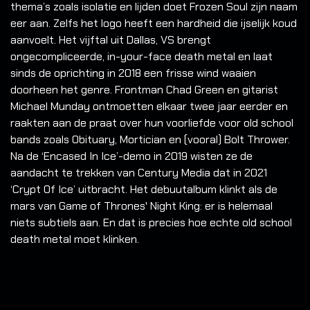
thema’s zoals isolatie en lijden doet Frozen Soul zijn naam
eer aan. Zelfs het logo heeft een hardheid die ijselijk koud
aanvoelt. Het vijftal uit Dallas, VS brengt
ongecompliceerde, in-your-face death metal en laat
sinds de oprichting in 2018 een frisse wind waaien
doorheen het genre. Frontman Chad Green en gitarist
Michael Munday ontmoetten elkaar twee jaar eerder en
raakten aan de praat over hun voorliefde voor old school
bands zoals Obituary, Mortician en (vooral) Bolt Thrower.
Na de ‘Encased In Ice’-demo in 2019 wisten ze de
aandacht te trekken van Century Media dat in 2021
‘Crypt Of Ice’ uitbracht. Het debuutalbum klinkt als de
mars van Game of Thrones' Night King: er is helemaal
niets subtiels aan. En dat is precies hoe echte old school
death metal moet klinken.