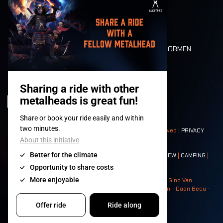
MOBILITEIT
LONE WOLVES
PLATTEGROND
DEATH RIDE
WAARDEN EN NORMEN
CHARACTERS
HISTORIEK
PODIA
© 2008-
2026
- Apache Productions VZW – All rights reserved |
PRIVACY
POLICY
|
ALGEMENE VOORWAARDEN
Contact:
GENERAL
|
PARTNERSHIPS
|
PRESS
|
TICKETS
|
CREW
|
CAMPING
|
FOOD
|
NEIGHBOURS
Photos: Ann Kermans - Hans Van Hoof - Eliaz Bruggeman - Gino Van
Lancker - Tim Tronckoe - Elsie Roymans - Stijn Verbruggen - Daan Becu -
Claus Christa - Devid Camerlynck