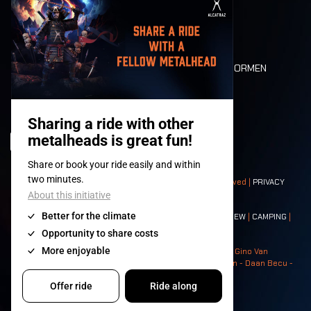
MOBILITEIT
LONE WOLVES
PLATTEGROND
DEATH RIDE
WAARDEN EN NORMEN
CHARACTERS
HISTORIEK
PODIA
© 2008-
2026
- Apache Productions VZW – All rights reserved |
PRIVACY
POLICY
|
ALGEMENE VOORWAARDEN
Contact:
GENERAL
|
PARTNERSHIPS
|
PRESS
|
TICKETS
|
CREW
|
CAMPING
|
FOOD
|
NEIGHBOURS
Photos: Ann Kermans - Hans Van Hoof - Eliaz Bruggeman - Gino Van
Lancker - Tim Tronckoe - Elsie Roymans - Stijn Verbruggen - Daan Becu -
Claus Christa - Devid Camerlynck