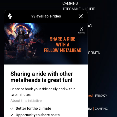
CAMPING
TOEGANKELIJKHEID
CASHLESS
REFUND
ETEN EN DRINKEN
MOBILITEIT
LONE WOLVES
PLATTEGROND
DEATH RIDE
WAARDEN EN NORMEN
CHARACTERS
HISTORIEK
PODIA
© 2008-
2026
- Apache Productions VZW – All rights reserved |
PRIVACY
POLICY
|
ALGEMENE VOORWAARDEN
Contact:
GENERAL
|
PARTNERSHIPS
|
PRESS
|
TICKETS
|
CREW
|
CAMPING
|
FOOD
|
NEIGHBOURS