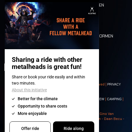
ETEN EN DRINKEN
MOBILITEIT
LONE WOLVES
PLATTEGROND
DEATH RIDE
WAARDEN EN NORMEN
CHARACTERS
HISTORIEK
PODIA
© 2008-
2026
- Apache Productions VZW – All rights reserved |
PRIVACY
POLICY
|
ALGEMENE VOORWAARDEN
Contact:
GENERAL
|
PARTNERSHIPS
|
PRESS
|
TICKETS
|
CREW
|
CAMPING
|
FOOD
|
NEIGHBOURS
Photos: Ann Kermans - Hans Van Hoof - Eliaz Bruggeman - Gino Van
Lancker - Tim Tronckoe - Elsie Roymans - Stijn Verbruggen - Daan Becu -
Claus Christa - Devid Camerlynck