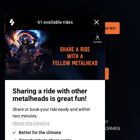
Ontvang loeihard nieuws via de nieuwsbrief
Uw email adres
Abonneren
ALCATRAZ
Tickets
Open Air
5/6/7/8 augustus
Kortrijk Belgium
REFUND
FOTO'S
SHOP
CANAL METAL
PARTNERS
TOP 100
CLUBSHOWS
ROCKUMENTARY
WAARDEN EN NORMEN
CHARACTERS