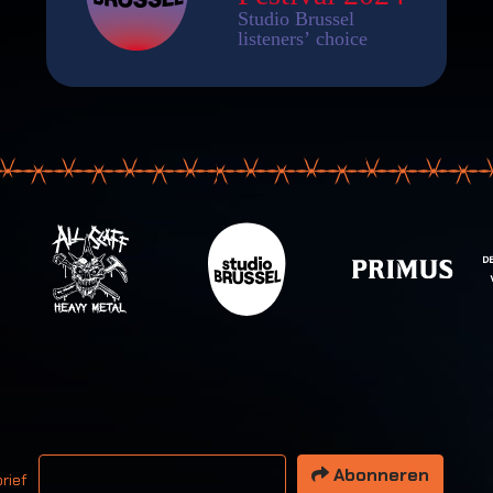
 email adres
Abonneren
rief