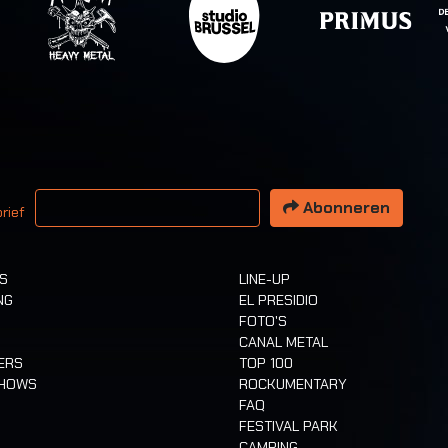
 email adres
Abonneren
rief
TS
LINE-UP
NG
EL PRESIDIO
FOTO'S
CANAL METAL
ERS
TOP 100
SHOWS
ROCKUMENTARY
FAQ
FESTIVAL PARK
CAMPING