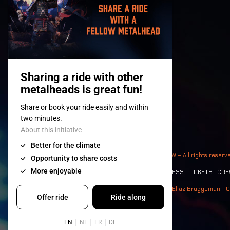
© 2008-
2026
- Apache Productions VZW – All rights reserv
Contact:
GENERAL
|
PARTNERSHIPS
|
PRESS
|
TICKETS
|
CRE
Photos: Ann Kermans - Hans Van Hoof - Eliaz Bruggeman - G