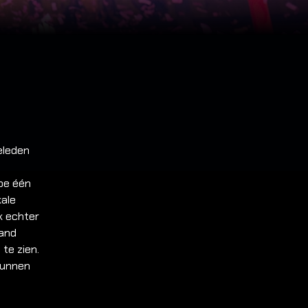
eleden
toe één
kale
k echter
band
 te zien.
kunnen