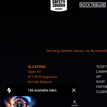
Uw
Ontvang loeihard nieuws via de nieuwsb
ALCATRAZ
TICKE
Open Air
CAMPI
6/7/8/9 augustus
VIP
Kortrijk Belgium
SHOP
PARTN
CLUB
Tickets