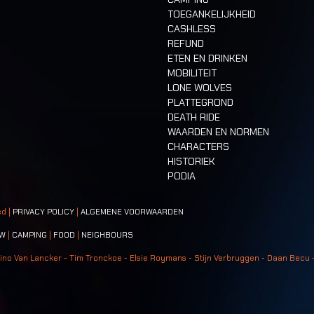
TOEGANKELIJKHEID
CASHLESS
REFUND
ETEN EN DRINKEN
MOBILITEIT
LONE WOLVES
PLATTEGROND
DEATH RIDE
WAARDEN EN NORMEN
CHARACTERS
HISTORIEK
PODIA
ed |
PRIVACY POLICY
|
ALGEMENE VOORWAARDEN
W
|
CAMPING
|
FOOD
|
NEIGHBOURS
ino Van Lancker - Tim Tronckoe - Elsie Roymans - Stijn Verbruggen - Daan Becu 