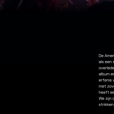
De Amer
als een 
overled
album en
erfenis
met zov
heeft ee
We zijn
strikken