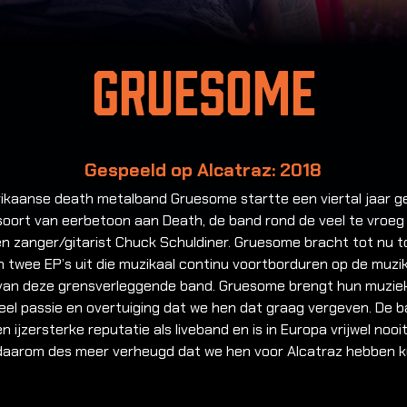
Gruesome
Gespeeld op Alcatraz: 2018
ikaanse death metalband Gruesome startte een viertal jaar g
soort van eerbetoon aan Death, de band rond de veel te vroeg
en zanger/gitarist Chuck Schuldiner. Gruesome bracht tot nu 
 twee EP’s uit die muzikaal continu voortborduren op de muzi
 van deze grensverleggende band. Gruesome brengt hun muzie
eel passie en overtuiging dat we hen dat graag vergeven. De 
n ijzersterke reputatie als liveband en is in Europa vrijwel nooit
 daarom des meer verheugd dat we hen voor Alcatraz hebben 
.