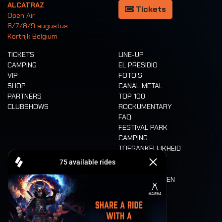
ALCATRAZ
Tickets
Open Air
6/7/8/9 augustus
Kortrijk Belgium
TICKETS
LINE-UP
CAMPING
EL PRESIDIO
VIP
FOTO'S
SHOP
CANAL METAL
PARTNERS
TOP 100
CLUBSHOWS
ROCKUMENTARY
FAQ
FESTIVAL PARK
CAMPING
TOEGANKELIJKHEID
CASHLESS
REFUND
ETEN EN DRINKEN
MOBILITEIT
LONE WOLVES
PLATTEGROND
DEATH RIDE