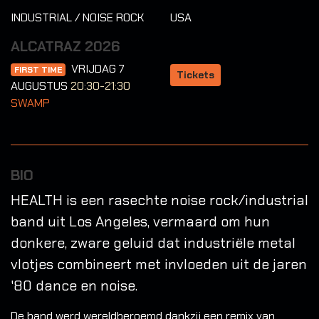
INDUSTRIAL / NOISE ROCK
USA
ALCATRAZ 2026
VRIJDAG 7
FIRST TIME
Tickets
AUGUSTUS
20:30-21:30
SWAMP
BIO
HEALTH is een rasechte noise rock/industrial
band uit Los Angeles, vermaard om hun
donkere, zware geluid dat industriële metal
vlotjes combineert met invloeden uit de jaren
'80 dance en noise.
De band werd wereldberoemd dankzij een remix van