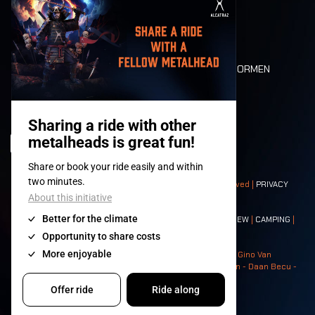
MOBILITEIT
LONE WOLVES
PLATTEGROND
DEATH RIDE
WAARDEN EN NORMEN
CHARACTERS
HISTORIEK
PODIA
© 2008-
2026
- Apache Productions VZW – All rights reserved |
PRIVACY
POLICY
|
ALGEMENE VOORWAARDEN
Contact:
GENERAL
|
PARTNERSHIPS
|
PRESS
|
TICKETS
|
CREW
|
CAMPING
|
FOOD
|
NEIGHBOURS
Photos: Ann Kermans - Hans Van Hoof - Eliaz Bruggeman - Gino Van
Lancker - Tim Tronckoe - Elsie Roymans - Stijn Verbruggen - Daan Becu -
Claus Christa - Devid Camerlynck