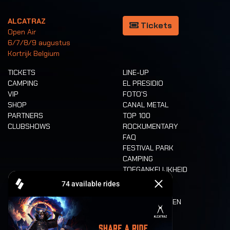
ALCATRAZ
Tickets
Open Air
6/7/8/9 augustus
Kortrijk Belgium
TICKETS
LINE-UP
CAMPING
EL PRESIDIO
VIP
FOTO'S
SHOP
CANAL METAL
PARTNERS
TOP 100
CLUBSHOWS
ROCKUMENTARY
FAQ
FESTIVAL PARK
CAMPING
TOEGANKELIJKHEID
CASHLESS
REFUND
ETEN EN DRINKEN
MOBILITEIT
LONE WOLVES