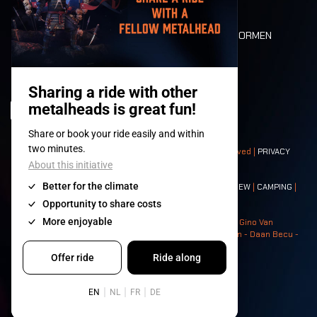
PLATTEGROND
DEATH RIDE
WAARDEN EN NORMEN
CHARACTERS
HISTORIEK
PODIA
© 2008-
2026
- Apache Productions VZW – All rights reserved |
PRIVACY
POLICY
|
ALGEMENE VOORWAARDEN
Contact:
GENERAL
|
PARTNERSHIPS
|
PRESS
|
TICKETS
|
CREW
|
CAMPING
|
FOOD
|
NEIGHBOURS
Photos: Ann Kermans - Hans Van Hoof - Eliaz Bruggeman - Gino Van
Lancker - Tim Tronckoe - Elsie Roymans - Stijn Verbruggen - Daan Becu -
Claus Christa - Devid Camerlynck