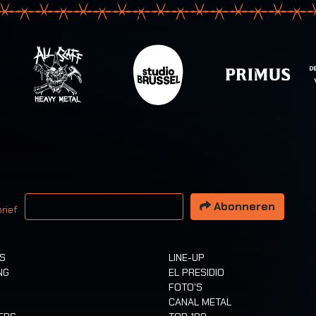
 email adres
Abonneren
rief
TS
LINE-UP
NG
EL PRESIDIO
FOTO'S
CANAL METAL