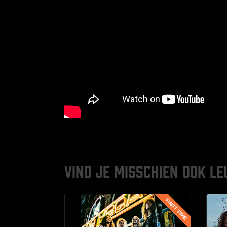
VIND JE MISSCHIEN OOK LE
FIRST TIME