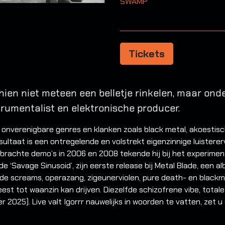
SWAMP
Tickets
en niet meteen een belletje rinkelen, maar onde
strumentalist en elektronische producer.
k onverenigbare genres en klanken zoals black metal, akoestisc
sultaat is een ontregelende en volstrekt eigenzinnige luistererv
brachte demo’s in 2006 en 2008 tekende hij bij het experimente
gde ‘Savage Sinusoid’, zijn eerste release bij Metal Blade, een a
e screams, operazang, zigeunerviolen, pure death- en blackme
st tot waanzin kan drijven. Diezelfde schizofrene vibe, totale
r 2025). Live valt Igorrr nauwelijks in woorden te vatten, zet 