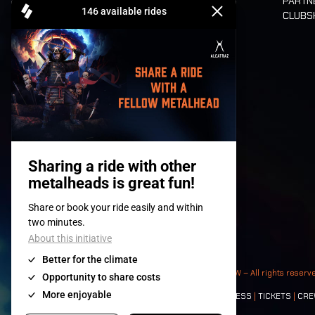
PARTN
CLUB
Tickets
© 2008-
2026
- Apache Productions VZW – All rights reserv
Contact:
GENERAL
|
PARTNERSHIPS
|
PRESS
|
TICKETS
|
CRE