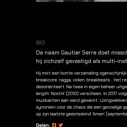
BIO
De naam Gautier Serre doet misschi
hij zichzelf gevestigd als multi-in
Hij mixt een bonte verzameling ogenschijnlij
breakcore, ragga, violen, breakbeats... Het re
desoriënteert. Na twee in eigen beheer uitge
length ‘Nostril’ (2010) verscheen. In 2017 vol
muzikanten aan werd gewerkt. IJzingwekkend
synoniem voor de chaos die een gevoelige gee
op zijn laatste geesteskind ‘Amen’ (septembe
Delen: