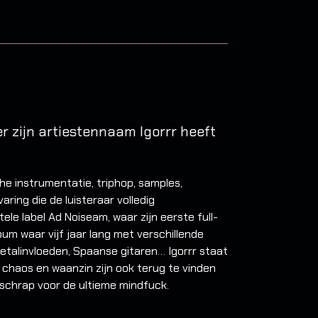
r zijn artiestennaam Igorrr heeft
he instrumentatie, triphop, samples,
aring die de luisteraar volledig
le label Ad Noiseam, waar zijn eerste full-
lbum waar vijf jaar lang met verschillende
talinvloeden, Spaanse gitaren… Igorrr staat
 chaos en waanzin zijn ook terug te vinden
u schrap voor de ultieme mindfuck.