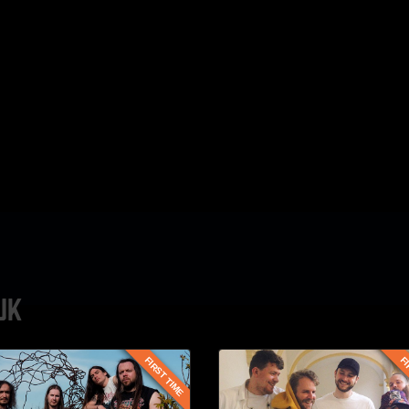
UK
FIRST TIME
FI