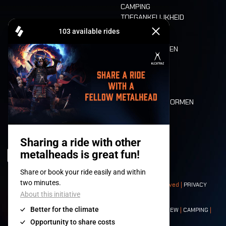
CAMPING
TOEGANKELIJKHEID
CASHLESS
REFUND
ETEN EN DRINKEN
MOBILITEIT
LONE WOLVES
PLATTEGROND
DEATH RIDE
WAARDEN EN NORMEN
CHARACTERS
HISTORIEK
PODIA
© 2008-
2026
- Apache Productions VZW – All rights reserved |
PRIVACY
POLICY
|
ALGEMENE VOORWAARDEN
Contact:
GENERAL
|
PARTNERSHIPS
|
PRESS
|
TICKETS
|
CREW
|
CAMPING
|
FOOD
|
NEIGHBOURS