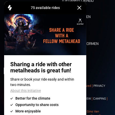
TOEGANKELIJKHEID
CASHLESS
REFUND
ETEN EN DRINKEN
MOBILITEIT
LONE WOLVES
PLATTEGROND
DEATH RIDE
WAARDEN EN NORMEN
CHARACTERS
HISTORIEK
PODIA
© 2008-
2026
- Apache Productions VZW – All rights reserved |
PRIVACY
POLICY
|
ALGEMENE VOORWAARDEN
Contact:
GENERAL
|
PARTNERSHIPS
|
PRESS
|
TICKETS
|
CREW
|
CAMPING
|
FOOD
|
NEIGHBOURS
Photos: Ann Kermans - Hans Van Hoof - Eliaz Bruggeman - Gino Van