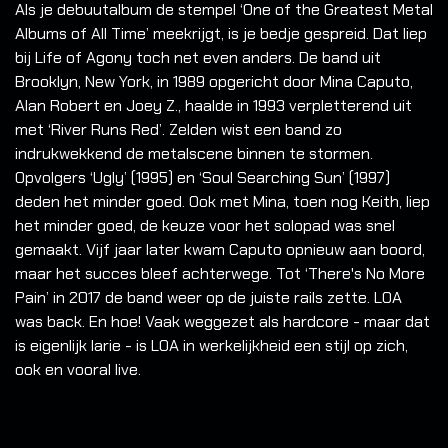
Als je debuutalbum de stempel ‘One of the Greatest Metal
Albums of All Time’ meekrijgt, is je bedje gespreid. Dat liep
bij Life of Agony toch net even anders. De band uit
Brooklyn, New York, in 1989 opgericht door Mina Caputo,
Alan Robert en Joey Z., haalde in 1993 verpletterend uit
met ‘River Runs Red’. Zelden wist een band zo
indrukwekkend de metalscene binnen te stormen.
Opvolgers ‘Ugly’ (1995) en ‘Soul Searching Sun’ (1997)
deden het minder goed. Ook met Mina, toen nog Keith, liep
het minder goed, de keuze voor het solopad was snel
gemaakt. Vijf jaar later kwam Caputo opnieuw aan boord,
maar het succes bleef achterwege. Tot ‘There's No More
Pain’ in 2017 de band weer op de juiste rails zette. LOA
was back. En hoe! Vaak weggezet als hardcore - maar dat
is eigenlijk larie - is LOA in werkelijkheid een stijl op zich,
ook en vooral live.