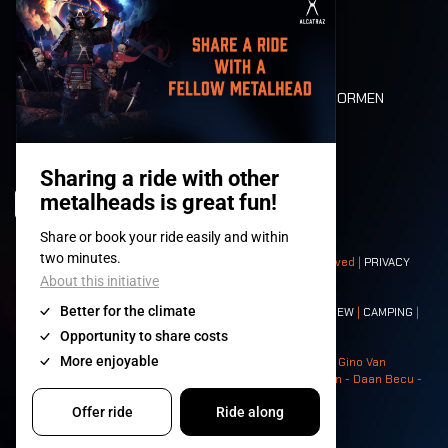
MOBILITEIT
LONE WOLVES
PLATTEGROND
DEATH RIDE
WAARDEN EN NORMEN
CHARACTERS
HISTORIEK
PODIA
© 2008-
2026
- Apache Productions VZW – All rights reserved |
PRIVACY
POLICY
|
ALGEMENE VOORWAARDEN
Contact:
GENERAL
|
PARTNERSHIPS
|
PRESS
|
TICKETS
|
CREW
|
CAMPING
|
FOOD
|
NEIGHBOURS
Photos: Ann Kermans - Hans Van Hoof - Eliaz Bruggeman - Gino Van
Lancker - Tim Tronckoe - Elsie Roymans - Stijn Verbruggen - Daan Becu -
Claus Christa - Devid Camerlynck