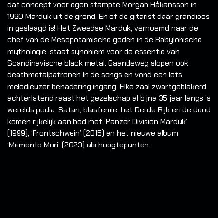
dat concept voor ogen stampte Morgan Håkansson in
1990 Marduk uit de grond. En of de gitarist daar grandioos
in geslaagd is! Het Zweedse Marduk, vernoemd naar de
chef van de Mesopotamische goden in de Babylonische
mythologie, staat synoniem voor de essentie van
Scandinavische black metal. Gaandeweg slopen ook
deathmetalpatronen in de songs en vond een iets
melodieuzer benadering ingang. Elke zaal zwartgeblakerd
achterlatend raast het gezelschap al bijna 35 jaar langs ’s
werelds podia. Satan, blasfemie, het Derde Rijk en de dood
komen rijkelijk aan bod met ‘Panzer Division Marduk’
(1999), ‘Frontschwein’ (2015) en het nieuwe album
‘Memento Mori’ (2023) als hoogtepunten.