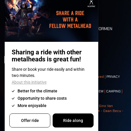
MOBILITEIT
LONE WOLVES
PLATTEGROND
DEATH RIDE
WAARDEN EN NORMEN
CHARACTERS
HISTORIEK
PODIA
© 2008-
2026
- Apache Productions VZW – All rights reserved |
PRIVACY
POLICY
|
ALGEMENE VOORWAARDEN
Contact:
GENERAL
|
PARTNERSHIPS
|
PRESS
|
TICKETS
|
CREW
|
CAMPING
|
FOOD
|
NEIGHBOURS
Photos: Ann Kermans - Hans Van Hoof - Eliaz Bruggeman - Gino Van
Lancker - Tim Tronckoe - Elsie Roymans - Stijn Verbruggen - Daan Becu -
Claus Christa - Devid Camerlynck