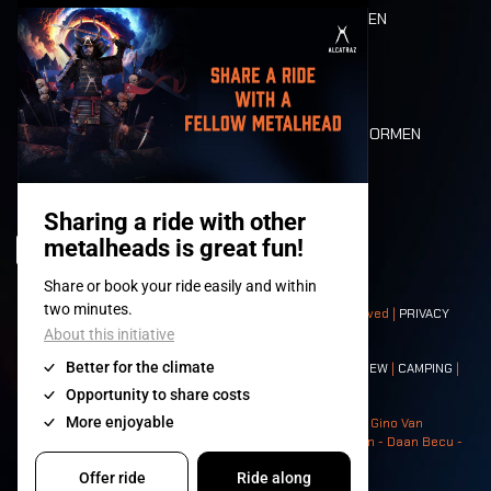
ETEN EN DRINKEN
MOBILITEIT
LONE WOLVES
PLATTEGROND
DEATH RIDE
WAARDEN EN NORMEN
CHARACTERS
HISTORIEK
PODIA
© 2008-
2026
- Apache Productions VZW – All rights reserved |
PRIVACY
POLICY
|
ALGEMENE VOORWAARDEN
Contact:
GENERAL
|
PARTNERSHIPS
|
PRESS
|
TICKETS
|
CREW
|
CAMPING
|
FOOD
|
NEIGHBOURS
Photos: Ann Kermans - Hans Van Hoof - Eliaz Bruggeman - Gino Van
Lancker - Tim Tronckoe - Elsie Roymans - Stijn Verbruggen - Daan Becu -
Claus Christa - Devid Camerlynck