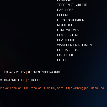
TOEGANKELIJKHEID
CASHLESS
REFUND
ETEN EN DRINKEN
MOBILITEIT
LONE WOLVES
PLATTEGROND
DEATH RIDE
WAARDEN EN NORMEN
CHARACTERS
HISTORIEK
PODIA
ed |
PRIVACY POLICY
|
ALGEMENE VOORWAARDEN
W
|
CAMPING
|
FOOD
|
NEIGHBOURS
ino Van Lancker - Tim Tronckoe - Elsie Roymans - Stijn Verbruggen - Daan Becu 