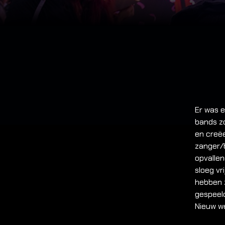
Er was 
bands z
en creë
zanger/b
opvalle
sloeg v
hebben 
gespeeld
Nieuw w