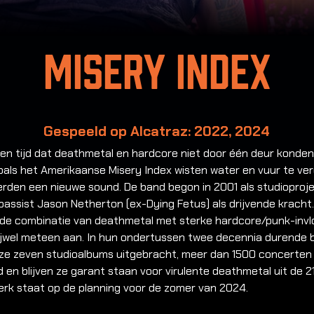
Misery Index
Gespeeld op Alcatraz: 2022, 2024
een tijd dat deathmetal en hardcore niet door één deur konden
oals het Amerikaanse Misery Index wisten water en vuur te ve
erden een nieuwe sound. De band begon in 2001 als studioproj
assist Jason Netherton (ex-Dying Fetus) als drijvende kracht
nde combinatie van deathmetal met sterke hardcore/punk-inv
rijwel meteen aan. In hun ondertussen twee decennia durende
ze zeven studioalbums uitgebracht, meer dan 1500 concerten
 en blijven ze garant staan voor virulente deathmetal uit de 2
erk staat op de planning voor de zomer van 2024.