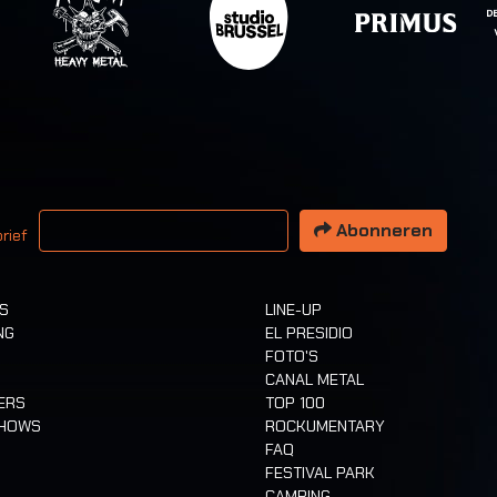
 email adres
Abonneren
rief
TS
LINE-UP
NG
EL PRESIDIO
FOTO'S
CANAL METAL
ERS
TOP 100
SHOWS
ROCKUMENTARY
FAQ
FESTIVAL PARK
CAMPING