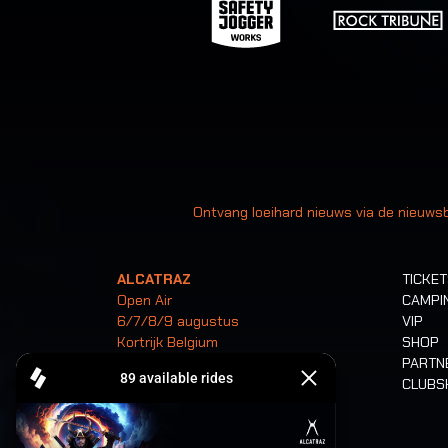
Uw
Ontvang loeihard nieuws via de nieuwsb
ALCATRAZ
TICKE
Open Air
CAMPI
6/7/8/9 augustus
VIP
Kortrijk Belgium
SHOP
PARTN
CLUB
Tickets