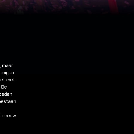
, maar
renigen
ect met
. De
loeden
 bestaan
1e eeuw.