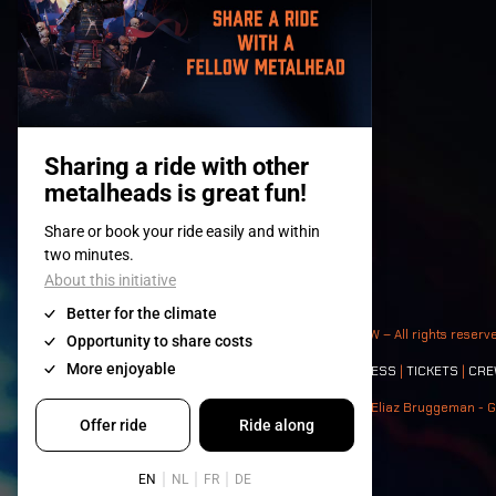
© 2008-
2026
- Apache Productions VZW – All rights reserv
Contact:
GENERAL
|
PARTNERSHIPS
|
PRESS
|
TICKETS
|
CRE
Photos: Ann Kermans - Hans Van Hoof - Eliaz Bruggeman - G