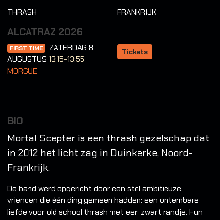
THRASH
FRANKRIJK
ALCATRAZ 2026
ZATERDAG 8
FIRST TIME
Tickets
AUGUSTUS
13:15-13:55
MORGUE
BIO
Mortal Scepter is een thrash gezelschap dat
in 2012 het licht zag in Duinkerke, Noord-
Frankrijk.
De band werd opgericht door een stel ambitieuze
vrienden die één ding gemeen hadden: een ontembare
liefde voor old school thrash met een zwart randje. Hun