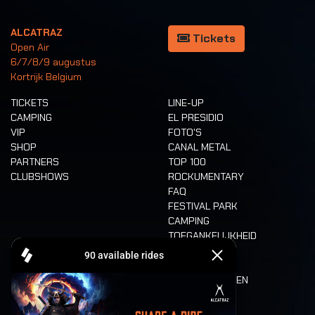
ALCATRAZ
Tickets
Open Air
6/7/8/9 augustus
Kortrijk Belgium
TICKETS
LINE-UP
CAMPING
EL PRESIDIO
VIP
FOTO'S
SHOP
CANAL METAL
PARTNERS
TOP 100
CLUBSHOWS
ROCKUMENTARY
FAQ
FESTIVAL PARK
CAMPING
TOEGANKELIJKHEID
CASHLESS
REFUND
ETEN EN DRINKEN
MOBILITEIT
LONE WOLVES