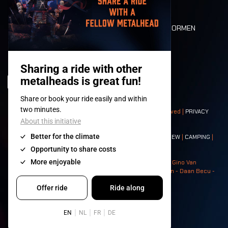
PLATTEGROND
DEATH RIDE
WAARDEN EN NORMEN
CHARACTERS
HISTORIEK
PODIA
© 2008-
2026
- Apache Productions VZW – All rights reserved |
PRIVACY
POLICY
|
ALGEMENE VOORWAARDEN
Contact:
GENERAL
|
PARTNERSHIPS
|
PRESS
|
TICKETS
|
CREW
|
CAMPING
|
FOOD
|
NEIGHBOURS
Photos: Ann Kermans - Hans Van Hoof - Eliaz Bruggeman - Gino Van
Lancker - Tim Tronckoe - Elsie Roymans - Stijn Verbruggen - Daan Becu -
Claus Christa - Devid Camerlynck