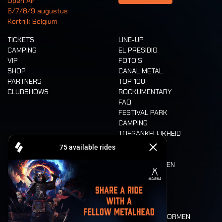
Open Air
6/7/8/9 augustus
Kortrijk Belgium
TICKETS
LINE-UP
CAMPING
EL PRESIDIO
VIP
FOTO'S
SHOP
CANAL METAL
PARTNERS
TOP 100
CLUBSHOWS
ROCKUMENTARY
FAQ
FESTIVAL PARK
CAMPING
TOEGANKELIJKHEID
CASHLESS
REFUND
ETEN EN DRINKEN
MOBILITEIT
LONE WOLVES
PLATTEGROND
DEATH RIDE
WAARDEN EN NORMEN