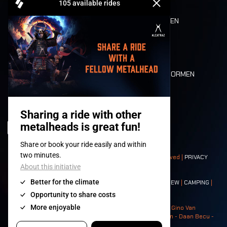
REFUND
ETEN EN DRINKEN
MOBILITEIT
LONE WOLVES
PLATTEGROND
DEATH RIDE
WAARDEN EN NORMEN
CHARACTERS
HISTORIEK
PODIA
© 2008-
2026
- Apache Productions VZW – All rights reserved |
PRIVACY
POLICY
|
ALGEMENE VOORWAARDEN
Contact:
GENERAL
|
PARTNERSHIPS
|
PRESS
|
TICKETS
|
CREW
|
CAMPING
|
FOOD
|
NEIGHBOURS
Photos: Ann Kermans - Hans Van Hoof - Eliaz Bruggeman - Gino Van
Lancker - Tim Tronckoe - Elsie Roymans - Stijn Verbruggen - Daan Becu -
Claus Christa - Devid Camerlynck