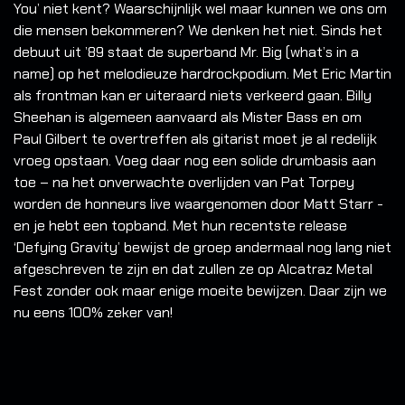
You’ niet kent? Waarschijnlijk wel maar kunnen we ons om
die mensen bekommeren? We denken het niet. Sinds het
debuut uit ’89 staat de superband Mr. Big (what’s in a
name) op het melodieuze hardrockpodium. Met Eric Martin
als frontman kan er uiteraard niets verkeerd gaan. Billy
Sheehan is algemeen aanvaard als Mister Bass en om
Paul Gilbert te overtreffen als gitarist moet je al redelijk
vroeg opstaan. Voeg daar nog een solide drumbasis aan
toe – na het onverwachte overlijden van Pat Torpey
worden de honneurs live waargenomen door Matt Starr -
en je hebt een topband. Met hun recentste release
‘Defying Gravity’ bewijst de groep andermaal nog lang niet
afgeschreven te zijn en dat zullen ze op Alcatraz Metal
Fest zonder ook maar enige moeite bewijzen. Daar zijn we
nu eens 100% zeker van!