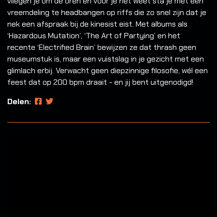
vliegen je om de oren en voor je het weet sta je met een
vreemdeling te headbangen op riffs die zo snel zijn dat je
nek een afspraak bij de kinesist eist. Met albums als
‘Hazardous Mutation’, ‘The Art of Partying’ en het
recente ‘Electrified Brain’ bewijzen ze dat thrash geen
museumstuk is, maar een vuistslag in je gezicht met een
glimlach erbij. Verwacht geen diepzinnige filosofie, wél een
feest dat op 200 bpm draait - en jij bent uitgenodigd!
Delen: