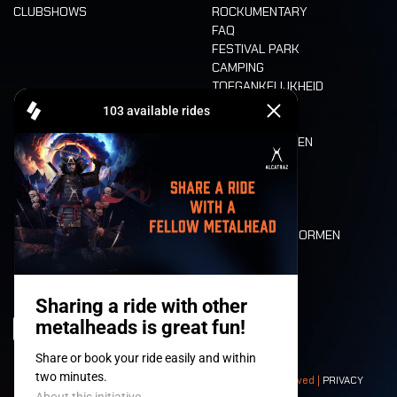
CLUBSHOWS
ROCKUMENTARY
FAQ
FESTIVAL PARK
CAMPING
TOEGANKELIJKHEID
CASHLESS
REFUND
ETEN EN DRINKEN
MOBILITEIT
LONE WOLVES
PLATTEGROND
DEATH RIDE
WAARDEN EN NORMEN
CHARACTERS
HISTORIEK
PODIA
© 2008-
2026
- Apache Productions VZW – All rights reserved |
PRIVACY
POLICY
|
ALGEMENE VOORWAARDEN