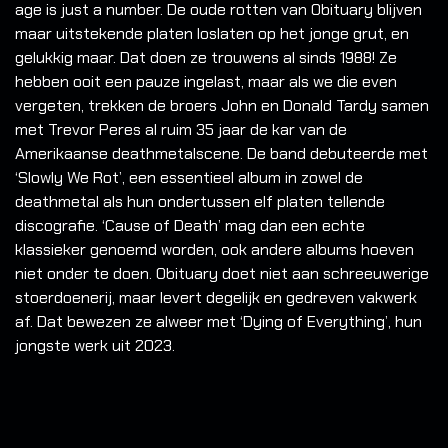
age is just a number. De oude rotten van Obituary blijven
maar uitstekende platen loslaten op het jonge grut, en
gelukkig maar. Dat doen ze trouwens al sinds 1988! Ze
hebben ooit een pauze ingelast, maar als we die even
vergeten, trekken de broers John en Donald Tardy samen
met Trevor Peres al ruim 35 jaar de kar van de
Amerikaanse deathmetalscene. De band debuteerde met
‘Slowly We Rot’, een essentieel album in zowel de
deathmetal als hun ondertussen elf platen tellende
discografie. ‘Cause of Death’ mag dan een echte
klassieker genoemd worden, ook andere albums hoeven
niet onder te doen. Obituary doet niet aan schreeuwerige
stoerdoenerij, maar levert degelijk en gedreven vakwerk
af. Dat bewezen ze alweer met ‘Dying of Everything’, hun
jongste werk uit 2023.