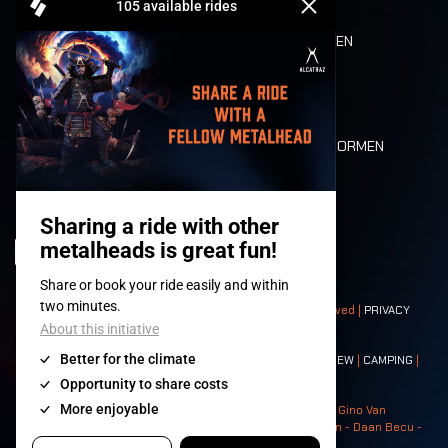
REFUND
ETEN EN DRINKEN
MOBILITEIT
LONE WOLVES
PLATTEGROND
DEATH RIDE
WAARDEN EN NORMEN
CHARACTERS
HISTORIEK
PODIA
© 2008-
2026
- Apache Productions VZW – All rights reserved |
PRIVACY
POLICY
|
ALGEMENE VOORWAARDEN
Contact:
GENERAL
|
PARTNERSHIPS
|
PRESS
|
TICKETS
|
CREW
|
CAMPING
|
FOOD
|
NEIGHBOURS
Photos: Ann Kermans - Hans Van Hoof - Eliaz Bruggeman - Gino Van
Lancker - Tim Tronckoe - Elsie Roymans - Stijn Verbruggen - Daan Becu -
Claus Christa - Devid Camerlynck