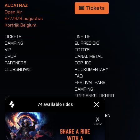
ALCATRAZ
Tickets
Open Air
6/7/8/9 augustus
Kortrijk Belgium
TICKETS
LINE-UP
CAMPING
EL PRESIDIO
VIP
FOTO'S
SHOP
CANAL METAL
PARTNERS
TOP 100
CLUBSHOWS
ROCKUMENTARY
FAQ
FESTIVAL PARK
CAMPING
TOEGANKELIJKHEID
CASHLESS
REFUND
ETEN EN DRINKEN
MOBILITEIT
LONE WOLVES
PLATTEGROND