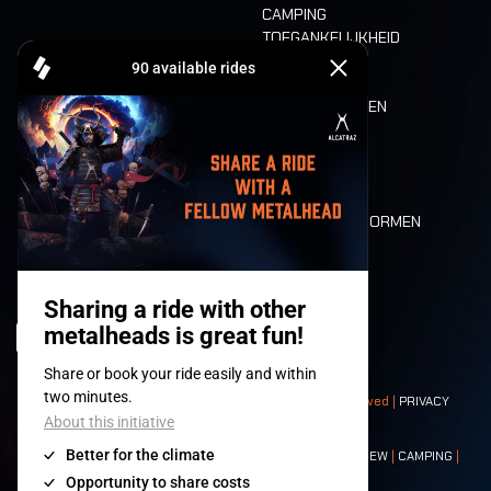
CAMPING
TOEGANKELIJKHEID
CASHLESS
REFUND
ETEN EN DRINKEN
MOBILITEIT
LONE WOLVES
PLATTEGROND
DEATH RIDE
WAARDEN EN NORMEN
CHARACTERS
HISTORIEK
PODIA
© 2008-
2026
- Apache Productions VZW – All rights reserved |
PRIVACY
POLICY
|
ALGEMENE VOORWAARDEN
Contact:
GENERAL
|
PARTNERSHIPS
|
PRESS
|
TICKETS
|
CREW
|
CAMPING
|
FOOD
|
NEIGHBOURS