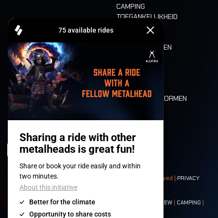
CAMPING
TOEGANKELIJKHEID
CASHLESS
REFUND
ETEN EN DRINKEN
MOBILITEIT
LONE WOLVES
PLATTEGROND
DEATH RIDE
WAARDEN EN NORMEN
CHARACTERS
HISTORIEK
PODIA
© 2008-
2026
- Apache Productions VZW – All rights reserved |
PRIVACY
POLICY
|
ALGEMENE VOORWAARDEN
Contact:
GENERAL
|
PARTNERSHIPS
|
PRESS
|
TICKETS
|
CREW
|
CAMPING
|
FOOD
|
NEIGHBOURS