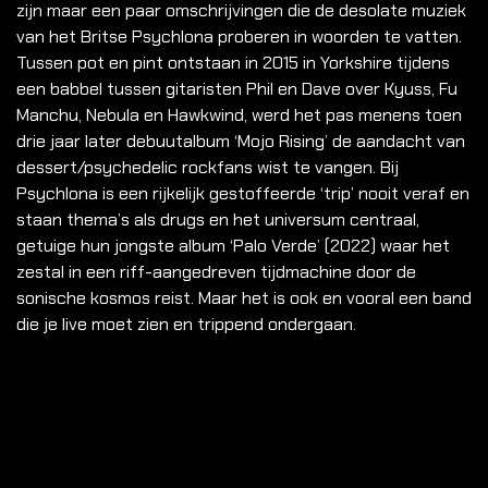
zijn maar een paar omschrijvingen die de desolate muziek
van het Britse Psychlona proberen in woorden te vatten.
Tussen pot en pint ontstaan in 2015 in Yorkshire tijdens
een babbel tussen gitaristen Phil en Dave over Kyuss, Fu
Manchu, Nebula en Hawkwind, werd het pas menens toen
drie jaar later debuutalbum ‘Mojo Rising’ de aandacht van
dessert/psychedelic rockfans wist te vangen. Bij
Psychlona is een rijkelijk gestoffeerde ‘trip’ nooit veraf en
staan thema’s als drugs en het universum centraal,
getuige hun jongste album ‘Palo Verde’ (2022) waar het
zestal in een riff-aangedreven tijdmachine door de
sonische kosmos reist. Maar het is ook en vooral een band
die je live moet zien en trippend ondergaan.