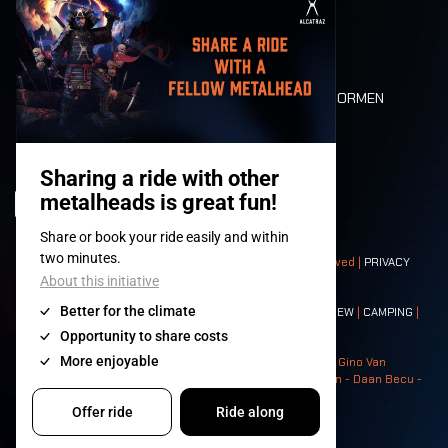
MOBILITEIT
LONE WOLVES
PLATTEGROND
DEATH RIDE
WAARDEN EN NORMEN
CHARACTERS
HISTORIEK
PODIA
© 2008-
2026
- Apache Productions VZW – All rights reserved |
PRIVACY
POLICY
|
ALGEMENE VOORWAARDEN
Contact:
GENERAL
|
PARTNERSHIPS
|
PRESS
|
TICKETS
|
CREW
|
CAMPING
|
FOOD
|
NEIGHBOURS
Photos: Ann Kermans - Hans Van Hoof - Eliaz Bruggeman - Gino Van
Lancker - Tim Tronckoe - Elsie Roymans - Stijn Verbruggen - Daan Becu -
Claus Christa - Devid Camerlynck