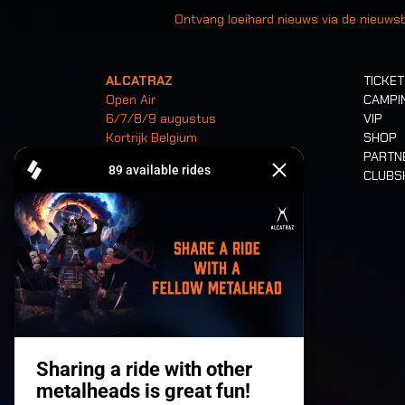
Ontvang loeihard nieuws via de nieuwsb
ALCATRAZ
TICKE
Open Air
CAMPI
6/7/8/9 augustus
VIP
Kortrijk Belgium
SHOP
PARTN
CLUB
Tickets