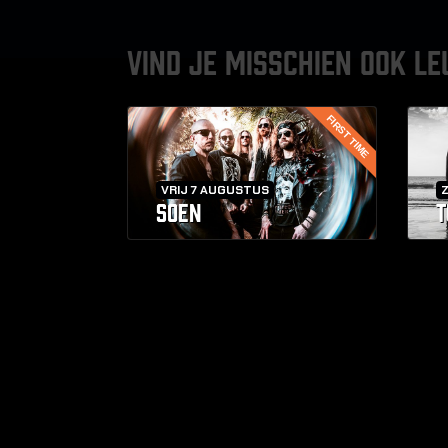
VIND JE MISSCHIEN OOK LE
FIRST TIME
VRIJ 7 AUGUSTUS
SOEN
T