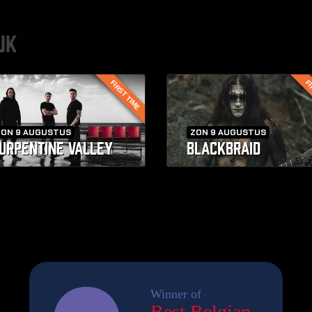
UK
FIRST TIME
FI
ZON 9 AUGUSTUS
ZON 9 AUGUSTUS
URPENTINE VALLEY
BLACKBRAID