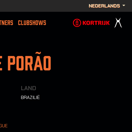
NEDERLANDS
TNERS
CLUBSHOWS
e Porão
LAND
BRAZILIË
GUE