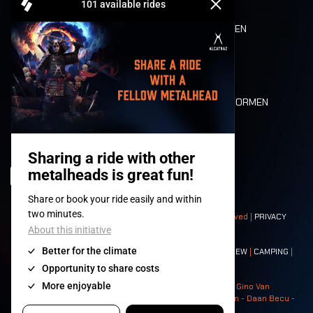
REFUND
ETEN EN DRINKEN
MOBILITEIT
LONE WOLVES
PLATTEGROND
DEATH RIDE
WAARDEN EN NORMEN
CHARACTERS
HISTORIEK
PODIA
© 2008-
2026
- Apache Productions VZW – All rights reserved |
PRIVACY
POLICY
|
ALGEMENE VOORWAARDEN
Contact:
GENERAL
|
PARTNERSHIPS
|
PRESS
|
TICKETS
|
CREW
|
CAMPING
|
FOOD
|
NEIGHBOURS
Photos: Ann Kermans - Hans Van Hoof - Eliaz Bruggeman - Gino Van
Lancker - Tim Tronckoe - Elsie Roymans - Stijn Verbruggen - Daan Becu -
Claus Christa - Devid Camerlynck