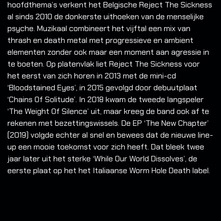
hoofdthema’s verkent het Belgische Reject The Sickness
al sinds 2010 de donkerste uithoeken van de menselijke
psyche. Muzikaal combineert het vijftal een mix van
thrash en death metal met progressieve en ambient
elementen zonder ook maar een moment aan agressie in
te boeten. Op platenvlak liet Reject The Sickness voor
het eerst van zich horen in 2013 met de mini-cd
‘Bloodstained Eyes’, in 2015 gevolgd door debuutplaat
‘Chains Of Solitude’. In 2018 kwam de tweede langspeler
‘The Weight Of Silence’ uit, maar kreeg de band ook af te
rekenen met bezettingswissels. De EP ‘The New Chapter’
(2019) volgde echter al snel en bewees dat de nieuwe line-
up een mooie toekomst voor zich heeft. Dat bleek twee
jaar later uit het sterke ‘While Our World Dissolves’, de
eerste plaat op het het Italiaanse Worm Hole Death label.