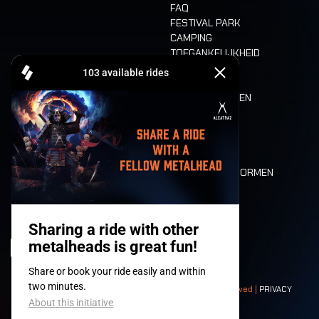
FAQ
FESTIVAL PARK
CAMPING
TOEGANKELIJKHEID
CASHLESS
REFUND
ETEN EN DRINKEN
MOBILITEIT
LONE WOLVES
PLATTEGROND
DEATH RIDE
WAARDEN EN NORMEN
CHARACTERS
HISTORIEK
PODIA
© 2008-
2026
- Apache Productions VZW – All rights reserved |
PRIVACY
POLICY
|
ALGEMENE VOORWAARDEN