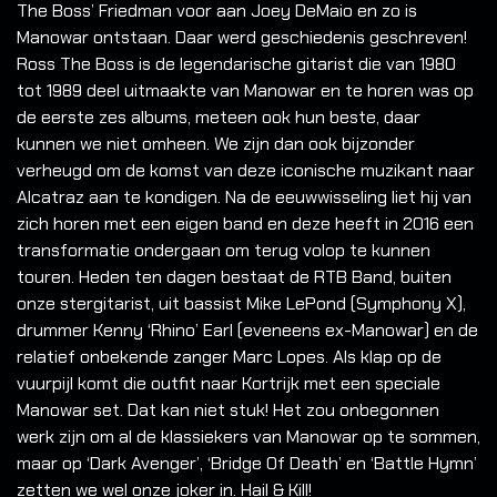
The Boss’ Friedman voor aan Joey DeMaio en zo is
Manowar ontstaan. Daar werd geschiedenis geschreven!
Ross The Boss is de legendarische gitarist die van 1980
tot 1989 deel uitmaakte van Manowar en te horen was op
de eerste zes albums, meteen ook hun beste, daar
kunnen we niet omheen. We zijn dan ook bijzonder
verheugd om de komst van deze iconische muzikant naar
Alcatraz aan te kondigen. Na de eeuwwisseling liet hij van
zich horen met een eigen band en deze heeft in 2016 een
transformatie ondergaan om terug volop te kunnen
touren. Heden ten dagen bestaat de RTB Band, buiten
onze stergitarist, uit bassist Mike LePond (Symphony X),
drummer Kenny ‘Rhino’ Earl (eveneens ex-Manowar) en de
relatief onbekende zanger Marc Lopes. Als klap op de
vuurpijl komt die outfit naar Kortrijk met een speciale
Manowar set. Dat kan niet stuk! Het zou onbegonnen
werk zijn om al de klassiekers van Manowar op te sommen,
maar op ‘Dark Avenger’, ‘Bridge Of Death’ en ‘Battle Hymn’
zetten we wel onze joker in. Hail & Kill!