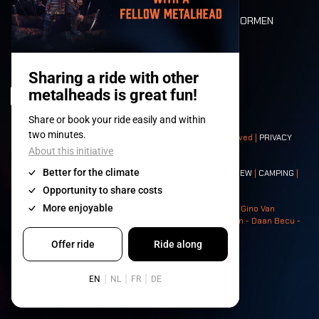
DEATH RIDE
WAARDEN EN NORMEN
CHARACTERS
HISTORIEK
PODIA
© 2008-
2026
- Apache Productions VZW – All rights reserved |
PRIVACY
POLICY
|
ALGEMENE VOORWAARDEN
Contact:
GENERAL
|
PARTNERSHIPS
|
PRESS
|
TICKETS
|
CREW
|
CAMPING
|
FOOD
|
NEIGHBOURS
Photos: Ann Kermans - Hans Van Hoof - Eliaz Bruggeman - Gino Van
Lancker - Tim Tronckoe - Elsie Roymans - Stijn Verbruggen - Daan Becu -
Claus Christa - Devid Camerlynck