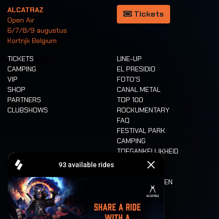
ALCATRAZ
Tickets
Open Air
6/7/8/9 augustus
Kortrijk Belgium
TICKETS
LINE-UP
CAMPING
EL PRESIDIO
VIP
FOTO'S
SHOP
CANAL METAL
PARTNERS
TOP 100
CLUBSHOWS
ROCKUMENTARY
FAQ
FESTIVAL PARK
CAMPING
TOEGANKELIJKHEID
CASHLESS
REFUND
ETEN EN DRINKEN
MOBILITEIT
LONE WOLVES
PLATTEGROND