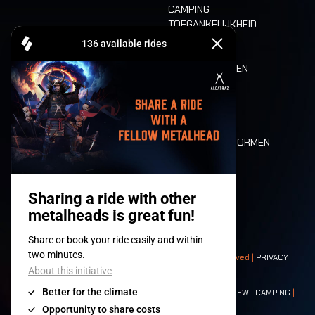
CAMPING
TOEGANKELIJKHEID
CASHLESS
REFUND
ETEN EN DRINKEN
MOBILITEIT
LONE WOLVES
PLATTEGROND
DEATH RIDE
WAARDEN EN NORMEN
CHARACTERS
HISTORIEK
PODIA
© 2008-
2026
- Apache Productions VZW – All rights reserved |
PRIVACY
POLICY
|
ALGEMENE VOORWAARDEN
Contact:
GENERAL
|
PARTNERSHIPS
|
PRESS
|
TICKETS
|
CREW
|
CAMPING
|
FOOD
|
NEIGHBOURS