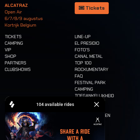
ALCATRAZ
Tickets
Open Air
6/7/8/9 augustus
Kortrijk Belgium
TICKETS
LINE-UP
CAMPING
EL PRESIDIO
VIP
FOTO'S
SHOP
CANAL METAL
PARTNERS
TOP 100
CLUBSHOWS
ROCKUMENTARY
FAQ
FESTIVAL PARK
CAMPING
TOEGANKELIJKHEID
CASHLESS
REFUND
ETEN EN DRINKEN
MOBILITEIT
LONE WOLVES
PLATTEGROND