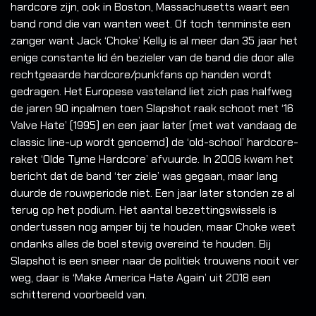
hardcore zijn, ook in Boston, Massachusetts waart een
band rond die van wanten weet. Of toch tenminste een
zanger want Jack ‘Choke’ Kelly is al meer dan 35 jaar het
enige constante lid én bezieler van de band die door alle
rechtgeaarde hardcore/punkfans op handen wordt
gedragen. Het Europese vasteland liet zich pas halfweg
de jaren 90 inpalmen toen Slapshot raak schoot met ‘16
Valve Hate’ (1995) en een jaar later (met wat vandaag de
classic line-up wordt genoemd) de ‘old-school’ hardcore-
raket ‘Olde Tyme Hardcore’ afvuurde. In 2006 kwam het
bericht dat de band ‘ter ziele’ was gegaan, maar lang
duurde de rouwperiode niet. Een jaar later stonden ze al
terug op het podium. Het aantal bezettingswissels is
ondertussen nog amper bij te houden, maar Choke weet
ondanks alles de boel stevig overeind te houden. Bij
Slapshot is een sneer naar de politiek trouwens nooit ver
weg, daar is ‘Make America Hate Again’ uit 2018 een
schitterend voorbeeld van.