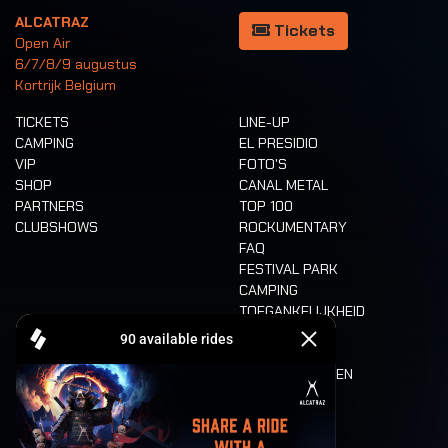
ALCATRAZ
Tickets
Open Air
6/7/8/9 augustus
Kortrijk Belgium
TICKETS
LINE-UP
CAMPING
EL PRESIDIO
VIP
FOTO'S
SHOP
CANAL METAL
PARTNERS
TOP 100
CLUBSHOWS
ROCKUMENTARY
FAQ
FESTIVAL PARK
CAMPING
TOEGANKELIJKHEID
CASHLESS
REFUND
ETEN EN DRINKEN
MOBILITEIT
LONE WOLVES
PLATTEGROND