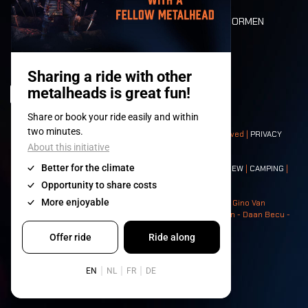
DEATH RIDE
WAARDEN EN NORMEN
CHARACTERS
HISTORIEK
PODIA
© 2008-
2026
- Apache Productions VZW – All rights reserved |
PRIVACY
POLICY
|
ALGEMENE VOORWAARDEN
Contact:
GENERAL
|
PARTNERSHIPS
|
PRESS
|
TICKETS
|
CREW
|
CAMPING
|
FOOD
|
NEIGHBOURS
Photos: Ann Kermans - Hans Van Hoof - Eliaz Bruggeman - Gino Van
Lancker - Tim Tronckoe - Elsie Roymans - Stijn Verbruggen - Daan Becu -
Claus Christa - Devid Camerlynck