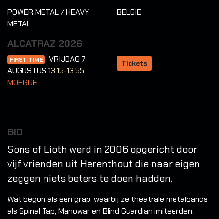
POWER METAL / HEAVY
BELGIË
METAL
ALCATRAZ 2026
VRIJDAG 7
FIRST TIME
Tickets
AUGUSTUS
13:15-13:55
MORGUE
BIO
Sons of Lioth werd in 2006 opgericht door
vijf vrienden uit Herenthout die naar eigen
zeggen niets beters te doen hadden.
Wat begon als een grap, waarbij ze theatrale metalbands
als Spinal Tap, Manowar en Blind Guardian imiteerden,