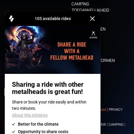
CAMPING
TOEGANKELIJKHEID
CASHLESS
REFUND
ETEN EN DRINKEN
MOBILITEIT
LONE WOLVES
PLATTEGROND
DEATH RIDE
WAARDEN EN NORMEN
CHARACTERS
HISTORIEK
PODIA
© 2008-
2026
- Apache Productions VZW – All rights reserved |
PRIVACY
POLICY
|
ALGEMENE VOORWAARDEN
Contact:
GENERAL
|
PARTNERSHIPS
|
PRESS
|
TICKETS
|
CREW
|
CAMPING
|
FOOD
|
NEIGHBOURS