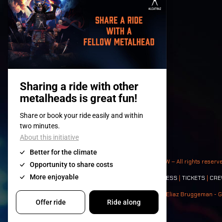
© 2008-
2026
- Apache Productions VZW – All rights reserv
Contact:
GENERAL
|
PARTNERSHIPS
|
PRESS
|
TICKETS
|
CRE
Photos: Ann Kermans - Hans Van Hoof - Eliaz Bruggeman - G