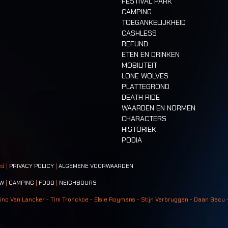
FESTIVAL PARK
CAMPING
TOEGANKELIJKHEID
CASHLESS
REFUND
ETEN EN DRINKEN
MOBILITEIT
LONE WOLVES
PLATTEGROND
DEATH RIDE
WAARDEN EN NORMEN
CHARACTERS
HISTORIEK
PODIA
ed |
PRIVACY POLICY
|
ALGEMENE VOORWAARDEN
W
|
CAMPING
|
FOOD
|
NEIGHBOURS
ino Van Lancker - Tim Tronckoe - Elsie Roymans - Stijn Verbruggen - Daan Becu 