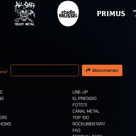
 email adres
Abonneren
rief
TS
LINE-UP
NG
EL PRESIDIO
FOTO'S
CANAL METAL
ERS
TOP 100
SHOWS
ROCKUMENTARY
FAQ