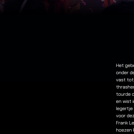
Het geb
onder d
vast tot
thrashen
tourde 
en wist 
legertje
voor dez
Frank Le
hoezen 