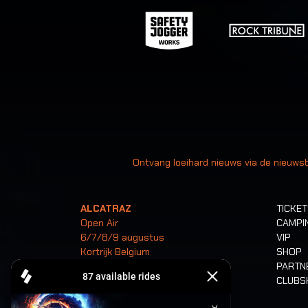
Uw
Ontvang loeihard nieuws via de nieuwsb
ALCATRAZ
TICKE
Open Air
CAMPI
6/7/8/9 augustus
VIP
Kortrijk Belgium
SHOP
PARTN
CLUB
Tickets