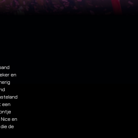
hband
eker en
merig
and
asteland
t een
oontje
 Nice en
 die de