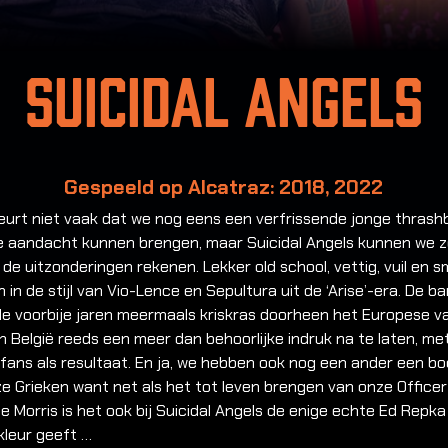
Suicidal Angels
Gespeeld op Alcatraz: 2018, 2022
eurt niet vaak dat we nog eens een verfrissende jonge thras
e aandacht kunnen brengen, maar Suicidal Angels kunnen we z
 de uitzonderingen rekenen. Lekker old school, vettig, vuil en s
 in de stijl van Vio-Lence en Sepultura uit de ‘Arise’-era. De b
de voorbije jaren meermaals kriskras doorheen het Europese v
in België reeds een meer dan behoorlijke indruk na te laten, me
 fans als resultaat. En ja, we hebben ook nog een ander een b
e Grieken want net als het tot leven brengen van onze Officer
e Morris is het ook bij Suicidal Angels de enige echte Ed Repka
kleur geeft …