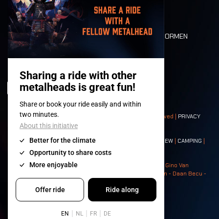
LONE WOLVES
PLATTEGROND
DEATH RIDE
WAARDEN EN NORMEN
CHARACTERS
HISTORIEK
PODIA
© 2008-
2026
- Apache Productions VZW – All rights reserved |
PRIVACY
POLICY
|
ALGEMENE VOORWAARDEN
Contact:
GENERAL
|
PARTNERSHIPS
|
PRESS
|
TICKETS
|
CREW
|
CAMPING
|
FOOD
|
NEIGHBOURS
Photos: Ann Kermans - Hans Van Hoof - Eliaz Bruggeman - Gino Van
Lancker - Tim Tronckoe - Elsie Roymans - Stijn Verbruggen - Daan Becu -
Claus Christa - Devid Camerlynck