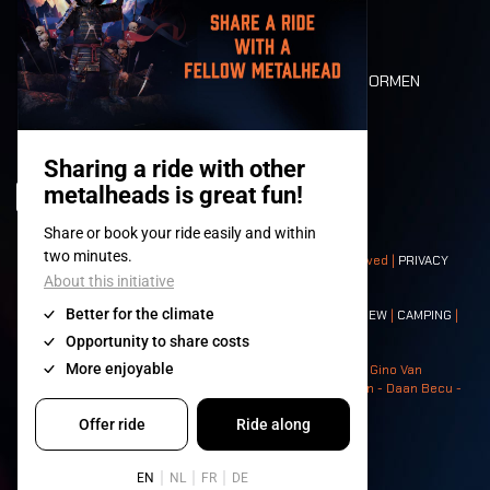
LONE WOLVES
PLATTEGROND
DEATH RIDE
WAARDEN EN NORMEN
CHARACTERS
HISTORIEK
PODIA
© 2008-
2026
- Apache Productions VZW – All rights reserved |
PRIVACY
POLICY
|
ALGEMENE VOORWAARDEN
Contact:
GENERAL
|
PARTNERSHIPS
|
PRESS
|
TICKETS
|
CREW
|
CAMPING
|
FOOD
|
NEIGHBOURS
Photos: Ann Kermans - Hans Van Hoof - Eliaz Bruggeman - Gino Van
Lancker - Tim Tronckoe - Elsie Roymans - Stijn Verbruggen - Daan Becu -
Claus Christa - Devid Camerlynck