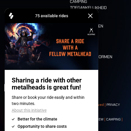
CAMPING
TOEGANKELIJKHEID
CASHLESS
REFUND
ETEN EN DRINKEN
MOBILITEIT
LONE WOLVES
PLATTEGROND
DEATH RIDE
WAARDEN EN NORMEN
CHARACTERS
HISTORIEK
PODIA
© 2008-
2026
- Apache Productions VZW – All rights reserved |
PRIVACY
POLICY
|
ALGEMENE VOORWAARDEN
Contact:
GENERAL
|
PARTNERSHIPS
|
PRESS
|
TICKETS
|
CREW
|
CAMPING
|
FOOD
|
NEIGHBOURS