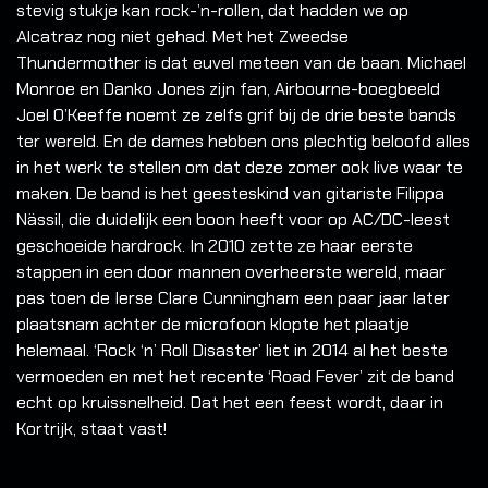
stevig stukje kan rock-’n-rollen, dat hadden we op
Alcatraz nog niet gehad. Met het Zweedse
Thundermother is dat euvel meteen van de baan. Michael
Monroe en Danko Jones zijn fan, Airbourne-boegbeeld
Joel O’Keeffe noemt ze zelfs grif bij de drie beste bands
ter wereld. En de dames hebben ons plechtig beloofd alles
in het werk te stellen om dat deze zomer ook live waar te
maken. De band is het geesteskind van gitariste Filippa
Nässil, die duidelijk een boon heeft voor op AC/DC-leest
geschoeide hardrock. In 2010 zette ze haar eerste
stappen in een door mannen overheerste wereld, maar
pas toen de Ierse Clare Cunningham een paar jaar later
plaatsnam achter de microfoon klopte het plaatje
helemaal. ‘Rock ‘n’ Roll Disaster’ liet in 2014 al het beste
vermoeden en met het recente ‘Road Fever’ zit de band
echt op kruissnelheid. Dat het een feest wordt, daar in
Kortrijk, staat vast!