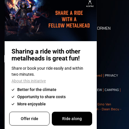
MOBILITEIT
LONE WOLVES
PLATTEGROND
DEATH RIDE
WAARDEN EN NORMEN
CHARACTERS
HISTORIEK
PODIA
© 2008-
2026
- Apache Productions VZW – All rights reserved |
PRIVACY
POLICY
|
ALGEMENE VOORWAARDEN
Contact:
GENERAL
|
PARTNERSHIPS
|
PRESS
|
TICKETS
|
CREW
|
CAMPING
|
FOOD
|
NEIGHBOURS
Photos: Ann Kermans - Hans Van Hoof - Eliaz Bruggeman - Gino Van
Lancker - Tim Tronckoe - Elsie Roymans - Stijn Verbruggen - Daan Becu -
Claus Christa - Devid Camerlynck