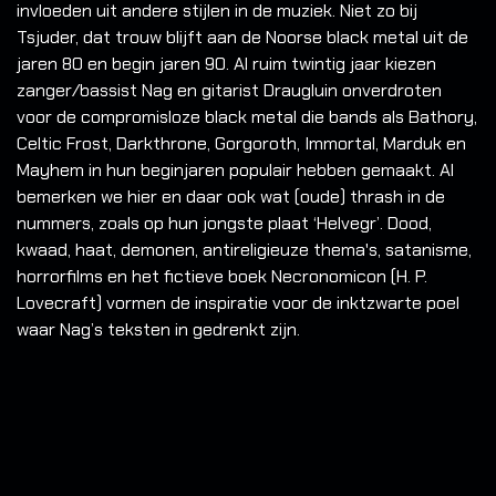
invloeden uit andere stijlen in de muziek. Niet zo bij
Tsjuder, dat trouw blijft aan de Noorse black metal uit de
jaren 80 en begin jaren 90. Al ruim twintig jaar kiezen
zanger/bassist Nag en gitarist Draugluin onverdroten
voor de compromisloze black metal die bands als Bathory,
Celtic Frost, Darkthrone, Gorgoroth, Immortal, Marduk en
Mayhem in hun beginjaren populair hebben gemaakt. Al
bemerken we hier en daar ook wat (oude) thrash in de
nummers, zoals op hun jongste plaat ‘Helvegr’. Dood,
kwaad, haat, demonen, antireligieuze thema's, satanisme,
horrorfilms en het fictieve boek Necronomicon (H. P.
Lovecraft) vormen de inspiratie voor de inktzwarte poel
waar Nag’s teksten in gedrenkt zijn.