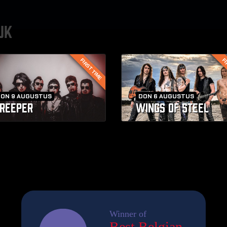
UK
FIRST TIME
FI
ZON 9 AUGUSTUS
DON 6 AUGUSTUS
REEPER
WINGS OF STEEL