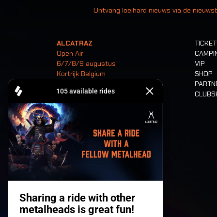
Ontvang loeihard nieuws via de nieuwsb
ALCATRAZ
TICKE
Open Air
CAMPI
6/7/8/9 augustus
VIP
Kortrijk Belgium
SHOP
PARTN
CLUB
Tickets